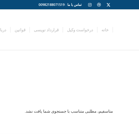
تماس با ما : 00982188071519
خانه
درخواست وکیل
قرارداد نویسی
قوانین
دربا
متاسفیم، مطلبی متناسب با جستجوی شما یافت نشد.