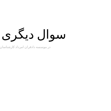
سوال دیگری دا
در موسسه دادفران امرداد کارشناسان ما