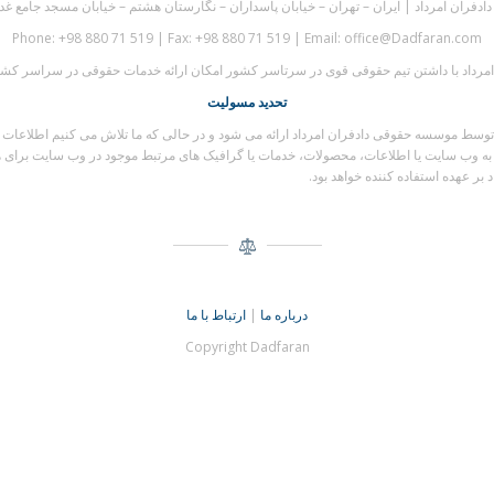
فران امرداد | ایران – تهران – خیابان پاسداران – نگارستان هشتم – خیابان مسجد جامع غدیر 
Phone: +98 880 71 519 | Fax: +98 880 71 519 | Email: office@Dadfaran.com
رداد با داشتن تیم حقوقی قوی در سرتاسر کشور امکان ارائه خدمات حقوقی در سراسر کشور 
تحدید مسولیت
 موسسه حقوقی دادفران امرداد ارائه می شود و در حالی که ما تلاش می کنیم اطلاعات را ب
به وب سایت یا اطلاعات، محصولات، خدمات یا گرافیک های مرتبط موجود در وب سایت برای هر
ر عهده استفاده کننده خواهد بود.
درباره ما
|
ارتباط با ما
Copyright Dadfaran