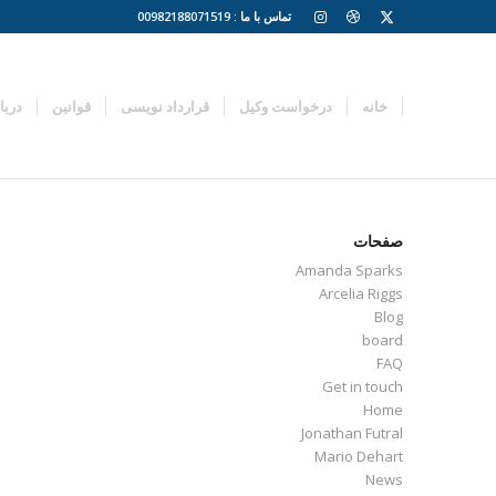
تماس با ما : 00982188071519
خانه
درخواست وکیل
قرارداد نویسی
قوانین
دربا
صفحات
Amanda Sparks
Arcelia Riggs
Blog
board
FAQ
Get in touch
Home
Jonathan Futral
Mario Dehart
News