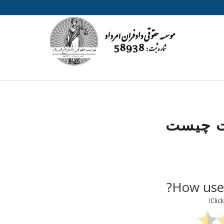
نت چیست
How usef
Click