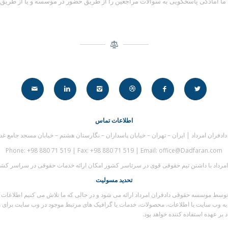
 آمادگی پاسخگویی به سوالات مراجعین را از طریق حضور در موسسه و یا از طریق تلفن
اطلاعات تماس
فران امرداد | ایران – تهران – خیابان پاسداران – نگارستان هشتم – خیابان مسجد جامع غدیر 
Phone: +98 880 71 519 | Fax: +98 880 71 519 | Email: office@Dadfaran.com
رداد با داشتن تیم حقوقی قوی در سرتاسر کشور امکان ارائه خدمات حقوقی در سراسر کشور 
تحدید مسولیت
 موسسه حقوقی دادفران امرداد ارائه می شود و در حالی که ما تلاش می کنیم اطلاعات را ب
به وب سایت یا اطلاعات، محصولات، خدمات یا گرافیک های مرتبط موجود در وب سایت برای هر
ر عهده استفاده کننده خواهد بود.