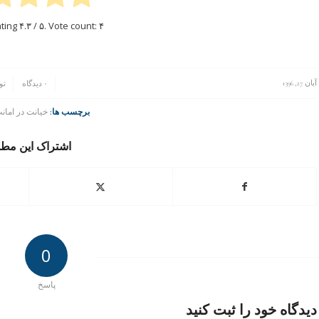
ating
۴.۳
/ ۵. Vote count:
۴
/
/
آبان 27, 1396
۰ دیدگاه
تو
برچسب ها:
خیانت در اما
اشتراک این مط
0
پاسخ
دیدگاه خود را ثبت کنید