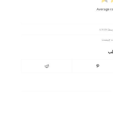
Average r
سط
ADMIN
نت چیست
لب