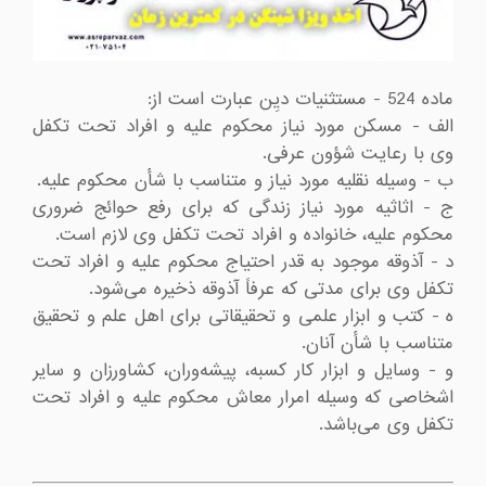
‌الف - مسكن مورد نیاز محكوم علیه و افراد تحت تكفل 
ج - اثاثیه مورد نیاز زندگی كه برای رفع حوائج ضروری 
‌د - آذوقه موجود به قدر احتیاج محكوم علیه و افراد تحت 
ه - كتب و ابزار علمی و تحقیقاتی برای اهل علم و تحقیق 
‌و - وسایل و ابزار كار كسبه، پیشه‌وران، كشاورزان و سایر 
اشخاصی كه وسیله امرار معاش محكوم علیه و افراد تحت 