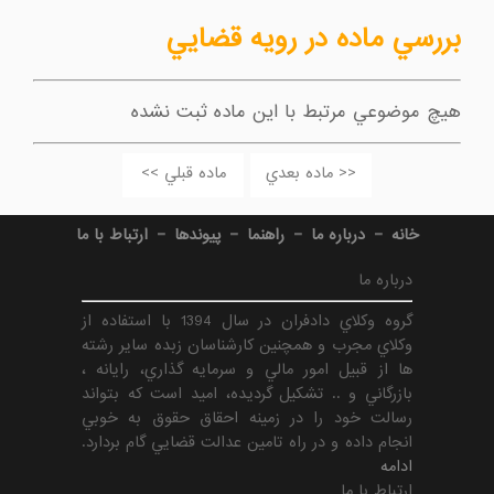
بررسي ماده در رويه قضايي
هيچ موضوعي مرتبط با اين ماده ثبت نشده
<< ماده بعدي
ماده قبلي >>
-
-
-
-
خانه
درباره ما
راهنما
پیوندها
ارتباط با ما
درباره ما
گروه وكلاي دادفران در سال 1394 با استفاده از
وكلاي مجرب و همچنين كارشناسان زبده ساير رشته
ها از قبيل امور مالي و سرمايه گذاري، رايانه ،
بازرگاني و .. تشكيل گرديده، اميد است كه بتواند
رسالت خود را در زمينه احقاق حقوق به خوبي
انجام داده و در راه تامين عدالت قضايي گام بردارد.
ادامه
ارتباط با ما