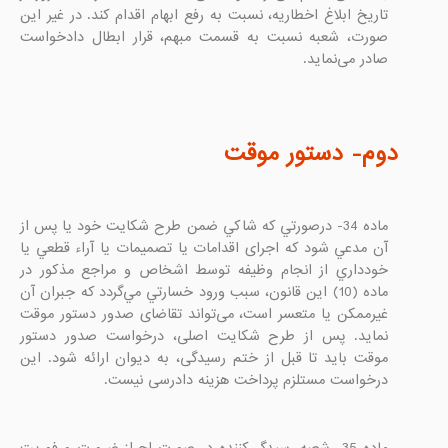
تاریخ ابلاغ اخطاریه، نسبت به رفع ابهام اقدام کند. در غیر این 
صورت، شعبه نسبت به قسمت مبهم، قرار ابطال دادخواست 
دوم- دستور موقت

ماده 34- درصورتي كه شاكي ضمن طرح شكايت خود يا پس از 
آن مدعي شود كه اجرای اقدامات يا تصميمات يا آراء قطعي يا 
خودداري از انجام وظيفه توسط اشخاص و مراجع مذكور در 
ماده (10) این قانون، سبب ورود خسارتي مي‌گردد كه جبران آن 
غيرممكن يا متعسر است، می‌تواند تقاضای صدور دستور موقت 
نماید. پس از طرح شکایت اصلی، درخواست صدور دستور 
موقت باید تا قبل از ختم رسیدگی، به دیوان ارائه شود. این 
درخواست مستلزم پرداخت هزینه دادرسی نیست.

ماده 35- شعبه رسيدگي‌كننده در صورت احراز ضرورت و فوريت 