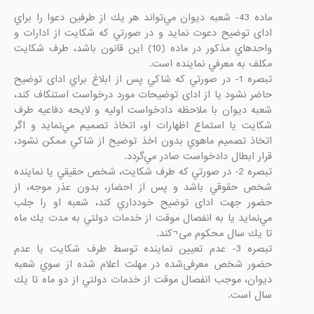
ماده 43- شعبه ديوان مي‌تواند هر يك از طرفين دعوا را براي 
ادای توضيح دعوت نمايد و در صورتي كه شكايت از ادارات و 
واحدهاي مذكور در ماده (10) اين قانون باشد، طرف شكايت 
تبصره 1- در صورتي كه شاكي پس از ابلاغ براي ادای توضيح 
حاضر نشود يا از ادای توضيحات مورد درخواست استنكاف كند، 
شعبه ديوان با ملاحظه دادخواست اوليه و لايحه دفاعيه طرف 
شكايت يا استماع اظهارات او، اتخاذ تصميم مي‌نمايد و اگر 
اتخاذ تصميم ماهوي بدون اخذ توضيح از شاكي ممكن نشود، 
تبصره 2- در صورتي كه طرف شكايت، شخص حقيقي يا نماينده 
شخص حقوقي باشد و پس از احضار، بدون عذر موجه،‌ از 
حضور جهت ادای توضيح خودداري كند، شعبه او را جلب 
مي‌نمايد يا به انفصال موقت از خدمات دولتي به مدت يك ‌ماه 
تبصره 3- عدم تعيين نماينده توسط طرف شكايت يا عدم 
حضور شخص معرفی‌شده در مهلت اعلام شده از سوي شعبه 
ديوان، موجب انفصال موقت از خدمات دولتي از دو ماه تا يك‌ 
سال‌ است.
