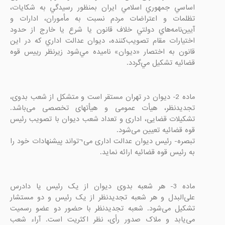
اساسي جمهوري اسلامي ايران بمنظور رسيدگي به شكايات، 
تظلمات و اعتراضات مردم نسبت به مأموران، ادارات و 
آيين‌نامه‌هاي دولتي خلاف قانون يا شرع يا خارج از حدود 
اختيارات مقام تصويب‌كننده، ديوان عدالت اداري كه در اين 
قانون به اختصار «ديوان» ناميده مي‌شود زيرنظر رييس قوه 
قضائیه تشكيل مي‌گردد.

ماده 2- ديوان در تهران مستقر است و متشکل از شعب بدوی، 
تجدیدنظر، هیأت عمومی و هیأتهای تخصصی می‌باشد. 
تشکیلات قضایی، اداری و تعداد شعب ديوان با تصويب رئيس 
تبصره- رئیس دیوان عدالت اداری می¬تواند پیشنهادات خود را 
به رئیس قوه قضائیه ارائه نماید.

ماده 3- هر شعبه بدوی دیوان از یک رئیس یا دادرس 
علی‌البدل و هر شعبه تجدیدنظر از یک رئیس و دو مستشار 
تشکیل می‌شود. شعبه تجدیدنظر با حضور دو عضو رسمیت 
می‌یابد و ملاک صدور رأی، نظر اکثریت است. آراء شعب 