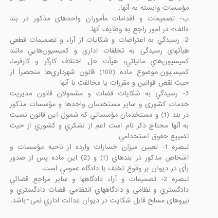
ب- تصميمات و اقدامات مأموران واحدهای مذكور در بند 
2- رسيدگي به اعتراضات و شكايات از آراء و تصميمات قطعي 
هیأتهای رسیدگی به تخلفات اداری و كميسيون‌هايي مانند 
كميسيون‌هاي مالياتي، هيأت حل اختلاف كارگر و كارفرما، 
كميسيون موضوع ماده (100) قانون شهرداري‌ها منحصراً از 
3- رسيدگي به شكايات قضات و مشمولان قانون مدیریت 
خدمات کشوری و ساير مستخدمان واحدها و مؤسسات مذكور 
در بند (1) و مستخدمان مؤسساتي كه شمول اين قانون نسبت 
به آنها محتاج ذكر نام است اعم از لشكري و كشوري از حيث 
تبصره 1- تعيين ميزان خسارات وارده از ناحيه مؤسسات و 
اشخاص مذكور در بندهاي (1) و (2) اين ماده پس از صدور 
تبصره 2- تصميمات و آراء دادگاهها و ساير مراجع قضائي 
دادگستري و نظامی و دادگاههاي انتظامي قضات دادگستري و 
نیروهای مسلح قابل شكايت در ديوان عدالت اداري نمی¬باشد.
