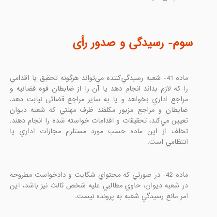
سوم- رسیدگی و صدور رأی

ماده 41- شعبه رسيدگي‌كننده مي‌تواند هرگونه تحقيق يا اقدامي 
را كه لازم بداند انجام دهد يا آن را از ضابطان قوه قضائیه و 
مراجع اداري بخواهد و يا به ساير مراجع قضائی نيابت دهد. 
ضابطان و مراجع مزبور مكلفند ظرف مهلتي كه شعبه ديوان 
تعيين مي‌كند، تحقيقات و اقدامات خواسته ‌شده را انجام دهند. 
تخلف از اين ماده حسب مورد مستلزم مجازات اداري يا 
انتظامي است.

ماده 42- در صورتي كه محتواي شكايت و دادخواست مطروحه 
در شعبه ديوان، حاوي مطالبي عليه شخص ثالث نيز باشد، اين 
امر مانع رسيدگي شعبه به پرونده نیست.
