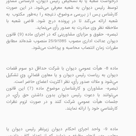
درخواست شعبه یا به تشخیص رئیس دیوان، کارشناس مشاور 
توسط رئیس دیوان به شعبه معرفی می‌شود. در این صورت 
کارشناس پس از بررسی موضوع، نتیجه را به‌طور مکتوب به 
شعبه ارائه می‌کند تا در پرونده درج شود. قاضی شعبه با 
تبصره- حقوق و مزایای مشاورینی که در اجرای ماده (9) قانون 
دیوان عدالت اداری مصوب 25/9/1385 منصوب شده‌اند مطابق 
مقررات زمان انتصاب محاسبه و پرداخت می‌شود.

ماده 8- هيأت عمومي ديوان با شركت حداقل دو سوم قضات 
ديوان به رياست رئيس ديوان و يا معاون قضائي وي تشكيل 
تبصره- مشاوران و کارشناسان موضوع ماده (7) اين قانون 
مي‌توانند با دعوت رئيس ديوان بدون داشتن حق رأي، در 
جلسات هيأت عمومي شركت كنند و در صورت لزوم نظرات 
كارشناسي خود را ارائه نمايند.

ماده 9- واحد اجرای احكام دیوان زيرنظر رئيس ديوان يا 
معاون وي، انجام وظیفه می‌نماید که از تعداد کافي دادرس 