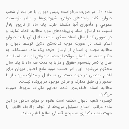
ماده 44- در صورت درخواست رئيس ديوان يا هر يك از شعب 
ديوان، كليه واحدهاي دولتي، شهرداري‌ها و ساير مؤسسات 
عمومي و مأموران آنها مكلفند ظرف يك ماه از تاريخ ابلاغ 
نسبت به ارسال اسناد و پرونده‌هاي مورد مطالبه اقدام نمايند و 
در صورتي كه ارسال اسناد ممكن نباشد، دلايل آن را به ديوان 
اعلام كنند. در صورت موجه ندانستن دلایل توسط دیوان و 
مطالبه مجدد و امتناع از ارسال ظرف یک ماه، مستنکف، به 
حكم شعبه به انفصال موقت از خدمات دولتي از يك ماه تا يك 
سال يا كسر يك‌سوم حقوق و مزايا به مدت سه ‌ماه تا يك ‌سال 
محكوم مي‌شود. این امر حسب مورد مانع اختیار دیوان برای 
اقدام مقتضی در جهت دستیابی به دلایل و مدارک مورد نیاز یا 
مطالبه اسناد طبقه‌بندی شده مطابق مقررات مربوط صورت 
تبصره- شعبه دیوان مکلف است علاوه بر موارد مذکور در این 
ماده مراتب امتناع مسؤول مربوطه از انجام وظایف قانونی را 
جهت تعقیب کیفری به مرجع قضائی صالح اعلام نماید.
