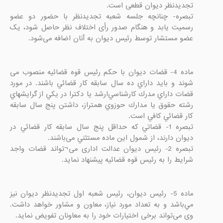
تبصره- چنانچه جلسه شعبه تجدیدنظر با حضور دو عضو 
رسمیت یابد و هنگام صدور رأی اختلاف نظر حاصل شود، یک 
عضو مستشار توسط رئیس دیوان به آنان اضافه می‌شود.

ماده 4- قضات ديوان با حکم رئیس قوه قضائیه منصوب می 
شوند و بايد داراي ده سال سابقه كار قضائي باشند. در مورد 
قضات داراي مدرك كارشناسي‌‌ارشد يا دكترا در يكي از گرايشهاي 
رشته حقوق يا مدارك حوزوي همتراز، داشتن پنج سال سابقه 
تبصره 1- قضاتي كه حداقل پنج سال سابقه كار قضائي در 
تبصره 2- رئیس دیوان عدالت اداری می¬تواند قضات واجد 
شرایط را به رئیس قوه قضائیه پیشنهاد نماید.

ماده 5- رئيس ديوان، رئيس شعبه اول تجدیدنظر ديوان نيز 
مي‌باشد و به تعداد مورد نياز، معاون و مشاور خواهد داشت. 
وی می‌تواند برخی اختیارات خود را به معاونان تفویض نماید.
