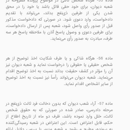
ماده 55- هرگاه شخص ثالثی در موضوع پرونده مطروحه در 
شعبه دیوان، برای خود حقی قائل باشد یا خود را در محق 
شدن یکی از طرفین ذی‌نفع بداند، می‌تواند با تقدیم 
دادخواست، وارد دعوی شود. در صورتی که دادخواست مذکور 
قبل از صدور رأی واصل شود، شعبه پس از ارسال دادخواست، 
برای طرفین دعوی و وصول پاسخ آنان با ملاحظه پاسخ هر سه 
طرف، مبادرت به صدور رأی می‌نماید.

ماده 56- هرگاه شاکی و یا طرف شکایت اخذ توضیح از هر 
شخص حقیقی یا حقوقی را درخواست نماید و شعبه دیوان نیز 
آن را مؤثر در کشف حقیقت بداند نسبت به اخذ توضیح اقدام 
مي‌نمايد. شعبه دیوان می‌تواند رأساً نیز نسبت به اخذ توضیح 
از سایر اشخاص اقدام نماید.

ماده 57- آراء شعب دیوان که بدون دخالت فرد ثالث ذی‌نفع در 
مرحله دادرسی، صادر شده در صورتی که به حقوق شخص 
ثالث، خلل وارد نموده باشد، ظرف دو ماه از تاریخ اطلاع از 
حکم، قابل اعتراض است. این اعتراض در شعبه رسیدگی‌کننده 
به پرونده، مطرح می‌شود و شعبه مزبور با بررسی دلایل ارائه 