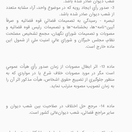
3- صدور رأي ایجاد رويه كه در موضوع واحد، آراء مشابه متعدد 
تبصره - رسيدگي به تصميمات قضائي قوه قضائيه و صرفاً 
آیین¬نامه¬ها، بخشنامه¬ها و تصمیمات رئیس قوه قضائیه و 
مصوبات و تصميمات شوراي نگهبان، مجمع تشخيص مصلحت 
نظام، مجلس خبرگان و شوراي عالي امنيت ملي از شمول اين 
ماده خارج است.

ماده 13- اثر ابطال مصوبات از زمان صدور رأي هيأت عمومي 
است مگر در مورد مصوبات خلاف شرع يا در مواردي كه به 
منظور جلوگيري از تضييع حقوق اشخاص،‌ هيأت مذكور اثر آن را 
به زمان تصويب مصوبه مترتب نمايد.

ماده 14- مرجع حل اختلاف در صلاحیت بین شعب دیوان و 
سایر مراجع قضائی، شعب دیوان‌عالی کشور است.
