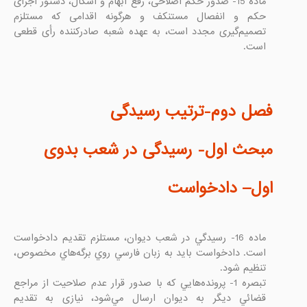
ماده 15- صدور حکم اصلاحی، رفع ابهام و اشکال، دستور اجرای 
حکم و انفصال مستنکف و هرگونه اقدامی که مستلزم 
تصمیم‌گیری مجدد است، به عهده شعبه صادرکننده رأی قطعی 
فصل دوم-‌ترتیب رسیدگی

مبحث اول- رسیدگی در شعب بدوی

اول– دادخواست

ماده 16- رسيدگي در شعب ديوان، مستلزم تقديم دادخواست 
است. دادخواست باید به زبان فارسي روي برگه‌هاي مخصوص، 
تبصره 1- پرونده‌هايي كه با صدور قرار عدم صلاحيت از مراجع 
قضائي ديگر به دیوان ارسال مي‌شود، نيازی به تقديم 