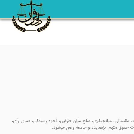
ماده 1- آیین دادرسی کیفری مجموعه مقررات و قواعدی است که برای کشف جرم، تعقیب متهم، تحقیقات مقدماتی، میانجیگری، صلح میان طرفین، نحوه رسیدگی، صدور رأی، 
ایت حقوق متهم، بزهدیده و جامعه وضع میشود.