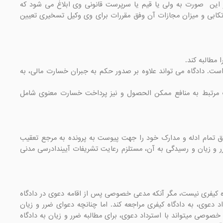
جرم به نحوی باشد که فرد مجنون یا فاقد هوشیاری در فرض افاقه نیز نتواند از خود رفع اتهام کند. در این  صورت به ولی یا قیم یا سرپرست قانونی وی ابلاغ می شود که 
ظرف مهلت پنج روز نسبت به معرفی وکیل اقدام نماید. در صورت عدم معرفی، صرف نظر از نوع جرم ارتکابی و میزان مجازات آن وفق مقررات برای وی وکیل تسخیری تعیین 
تبصره 1- زیان معنوی عبارت از صدمات روحی یا هتک حیثیت و اعتبار شخصی، خانوادگی یا اجتماعی است. دادگاه می تواند علاوه بر صدور حکم به جبران خسارت مالی، به 
تبصره 2- منافع ممکن الحصول تنها به مواردی اختصاص دارد که صدق اتلاف نماید. همچنین مقررات مرتبط به منافع ممکن الحصول و نیز پرداخت خسارت معنوی شامل 
ماده 15- پس از آنکه متهم تحت تعقیب قرار گرفت، زیان دیده از جرم میتواند تصویر یا رونوشت مصدق تمام ادله و مدارک خود را جهت پیوست به پرونده به مرجع تعقیب 
تسلیم کند و تا قبل از اعلام ختم دادرسی، دادخواست ضرر و زیان خود را تسلیم دادگاه کند. مطالبه ضرر و زیان و رسیدگی به آن، مستلزم رعایت تشریفات آییندادرسی مدنی 
ماده 16- هرگاه دعوای ضرر و زیان ابتداء در دادگاه حقوقی اقامه شود، دعوای مذکور قابل طرح در دادگاه کیفری نیست، مگر آنکه مدعی خصوصی پس از اقامه دعوی در دادگاه 
حقوقی، متوجه شود که موضوع واجد جنبه کیفری نیز بوده است که در این صورت می تواند با استرداد دعوی، به دادگاه کیفری مراجعه کند. اما چنانچه دعوای ضرر و زیان 
ابتداء در دادگاه کیفری مطرح و صدور حکم کیفری به جهتی از جهات قانونی با تأخیر مواجه شود، مدعی خصوصی میتواند با استرداد دعوی، برای مطالبه ضرر و زیان به دادگاه 