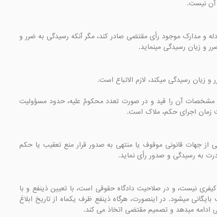
 آن نیست.
ماده 17- دادگاه مکلف است ضمن صدور رأی کیفری، در خصوص ضرر و زیان مدعی خصوصی نیز طبق ادله و مدارک موجود رأی مقتضی صادر کند، مگر آنکه رسیدگی به ضرر و 
رر و زیان رسیدگی مینماید.
ماده 19- دادگاه در مواردی که حکم به رد عین، مثل و یا قیمت مال صادر می کند، مکلف است میزان و مشخصات آن را قید و در صورت تعدد محکومٌ علیه، حدود مسؤولیت 
 زمان اجرای حکم، ملاک است.
ماده 20- سقوط دعوای عمومی موجب سقوط دعوای خصوصی نیست. هرگاه تعقیب امر کیفری به جهتی از جهات قانونی موقوف یا منتهی به صدور قرار منع تعقیب یا حکم 
رت به رسیدگی و صدور رأی نماید.
ماده 21- هرگاه احراز مجرمیت متهم منوط به اثبات مسائلی باشد که رسیدگی به آنها در صلاحیت مرجع کیفری نیست، و در صلاحیت دادگاه حقوقی است، با تعیین ذینفع و با 
صدور قرار اناطه، تا هنگام صدور رأی قطعی از مرجع صالح، تعقیب متهم، معلق و پرونده بهصورت موقت بایگانی میشود. در اینصورت، هرگاه ذینفع ظرف یکماه از تاریخ ابلاغ 