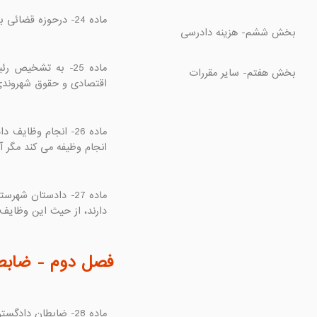
ماده 24- درحوزه قضائی بخش، وظایف دادستان بر عهده رئیس حوزه قضائی و در غیاب وی بر عهده دادرس علی البدل دادگاه است.

اقتصادی و حقوق شهروندی

انجام وظیفه می کند مگر آ

دارند، از حیث این وظایف 

فصل دوم - ضابطا