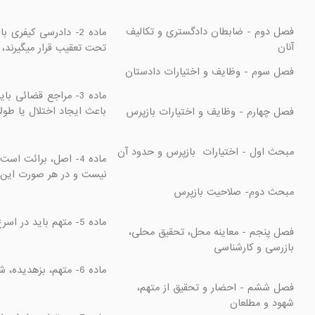
فصل دوم - ضابطان دادگستری و تکالیف 
آنان 
تحت تعقیب قرار میگیرند

باعث ایجاد اختلال یا طو

نیست و در هر صورت این 

ماده 5- متهم باید در اسرع وقت، از موضوع و ادله اتهام انتسابی آگاه و از حق دسترسی به وکیل و سایر حقوق دفاعی مذکور در این قانون بهره‌مند شود.

فصل پنجم - معاینه محل، تحقیق محلی، 
ماده 6- متهم، بزهدیده، شاهد و سایر افراد ذیربط باید از حقوق خود در فرآیند دادرسی آگاه شوند و سازوکارهای رعایت و تضمین این حقوق فراهم شود.

فصل ششم - احضار و تحقیق از متهم، 