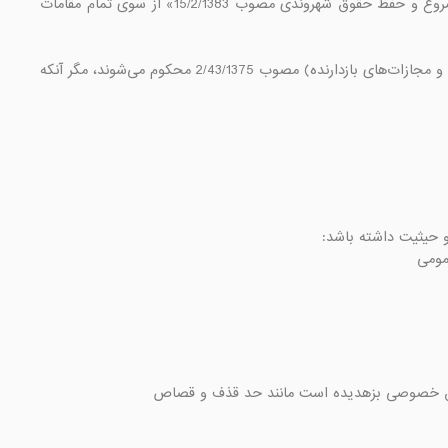
ماده 7- در تمام مراحل دادرسی کیفری، رعایت حقوق شهروندی مقرر در «قانون احترام به آزادی‌های مشروع و حفظ حقوق شهروندی مصوب 15/2/1383» از سوی تمام مقامات 
متخلفان علاوه بر جبران خسارات وارده، به مجازات مقرر در ماده (570) قانون مجازات اسلامی (تعزیرات و مجازات‌های بازدارنده) مصوب 2/43/1375 محکوم می‌شوند، مگر آنکه 
ن حق خصوصی بزهدیده است مانند حد قذف و قصاص