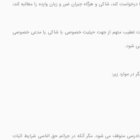
ماده 10- بزهدیده شخصی است که از وقوع جرم متحمل ضرر و زیان میگردد و چنانچه تعقیب مرتکب را درخواست کند، شاکی و هرگاه جبران ضرر و زیان وارده را مطالبه کند،  
ماده 11- تعقیب متهم و اقامه دعوی از جهت حیثیت عمومی بر عهده دادستان و اقامه دعوی و درخواست تعقیب متهم از جهت حیثیت خصوصی با شاکی یا مدعی خصوصی 
تبصره ۲ـ هر گاه مرتکب جرم پیش از صدور حکم قطعی مبتلا به جنون شود، تا زمان افاقه، تعقیب و دادرسی متوقف می شود. مگر آنکه در جرائم حق الناسی شرایط اثبات 