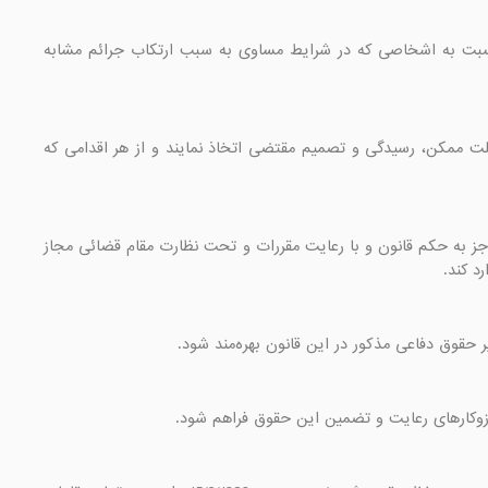
ماده 2- دادرسی کیفری باید مستند به قانون باشد، حقوق طرفین دعوی را تضمین کند و قواعد آن نسبت به اشخاصی که در شرایط مساوی به سبب ارتکاب جرائم مشابه 
ماده 3- مراجع قضائی باید با بی‌طرفی و استقلال کامل به اتهام انتسابی به اشخاص در کوتاهترین مهلت ممکن، رسیدگی و تصمیم مقتضی اتخاذ نمایند و از هر اقدامی که 
ماده 4- اصل، برائت است. هرگونه اقدام محدودکننده، سالب آزادی و ورود به حریم خصوصی اشخاص جز به حکم قانون و با رعایت مقررات و تحت نظارت مقام قضائی مجاز 
د کند.