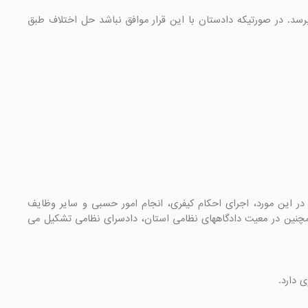
تبصره 1- در مواردی که قرار اناطه  توسط بازپرس صادر می-شود، باید ظرف سه روز به نظر دادستان برسد. در صورتیکه دادستان با این قرار موافق نباشد حل اختلاف طبق 
ماده 22- به منظور کشف جرم، تعقیب متهم، انجام تحقیقات، حفظ حقوق عمومی و اقامه دعوای لازم در این مورد، اجرای احکام کیفری، انجام امور حسبی و سایر وظایف 
قانونی، در حوزه قضائی هر شهرستان و در معیت دادگاه های آن حوزه، دادسرای عمومی و انقلاب و همچنین در معیت دادگاههای نظامی استان، دادسرای نظامی تشکیل می 