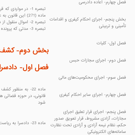
بخش پنجم- اجرای احکام کیفری و اقدامات 
تبصره 3- مدتی که پرونده بهصورت موقت بایگانی می شود، جزء مواعد مرور زمان محسوب نمی شود.

بخش دوم- کشف ج
فصل اول- دادسر

شود

فصل پنجم- اجرای قرار تعلیق اجرای 
مجازات، آزادی مشروط، قرار تعویق صدور 
ماده 23- دادسرا به ریاست دادستان تشکیل میشود و به تعداد لازم معاون، دادیار، بازپرس و کارمند اداری دارد.

حکم، نظام نیمه آزادی و آزادی تحت نظارت 