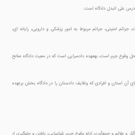
ماده 25- به تشخیص رئیس قوه قضائیه، دادسراهای تخصصی از قبیل دادسرای جرائم کارکنان دولت، جرائم امنیتی، جرائم مربوط به امور پزشکی و دارویی، رایانه ای، 
ماده 26- انجام وظایف دادسرا در مورد جرائمی که رسیدگی به آنها در صلاحیت دادگاهی غیر از دادگاه محل وقوع جرم است، بهعهده دادسرایی است که در معیت دادگاه صالح 
ماده 27- دادستان شهرستان مرکز استان بر اقدامات دادستان ها، مقامات قضائی دادسرای شهرستان های آن استان و افرادی که وظایف دادستان را در دادگاه بخش برعهده 
ماده 28- ضابطان دادگستری مأمورانی هستند که تحت نظارت و تعلیمات دادستان در کشف جرم، حفظ آثار و علائم و جمعآوری ادله وقوع جرم، شناسایی، یافتن و جلوگیری از 