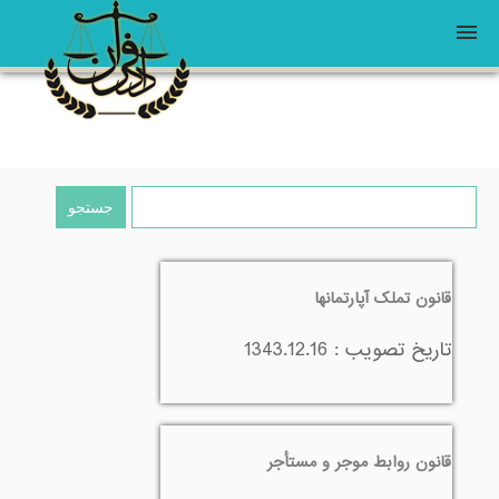
قوانین
ثبت برند
درخواست وکیل
قانون تملک آپارتمانها
خانه
تاريخ تصويب : 1343.12.16
قانون روابط موجر و مستأجر