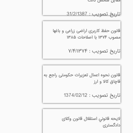
مقابل شخص ثالث
تاريخ تصويب : 31/2/1387
قانون حفظ کاربری اراضی زراعی و باغها
مصوب ۱۳۷۴ با اصلاحات ۱۳۸۵
تاريخ تصويب : ۷/۴/۱۳۷۴
قانون نحوه اعمال تعزیرات حکومتی راجع به
قاچاق کالا و ارز ‌
تاريخ تصويب : 1374/02/12
لايحه قانوني استقلال قانون وکلای
دادگستری